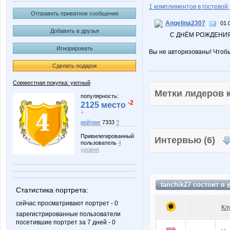
1 комплиментов в гостевой 
Отправить приватное сообщение
Angelina2307
01.
Добавить в друзья
С ДНЁМ РОЖДЕНИЯ!
Игнорировать
Вы не авторизованы! Чтоб
Сделать подарок
Совместная покупка: уютный
Метки лидеров
популярность:
-2
2125 место
↓
рейтинг
7333
?
Привилегированный
Интервью (6)
пользователь
4
уровня
tanchik27 состоит в
Статистика портрета:
сейчас просматривают портрет - 0
Кл
зарегистрированные пользователи
посетившие портрет за 7 дней - 0