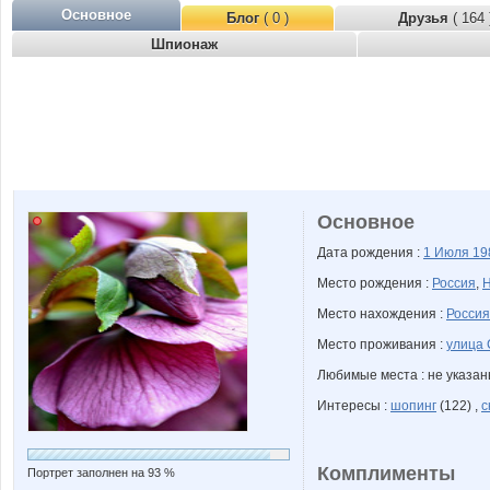
Основное
Блог
( 0 )
Друзья
( 164 
Шпионаж
Основное
Дата рождения :
1 Июля
19
Место рождения :
Россия
,
Н
Место нахождения :
Россия
Место проживания :
улица 
Любимые места : не указа
Интересы :
шопинг
(122) ,
с
Комплименты
Портрет заполнен на 93 %